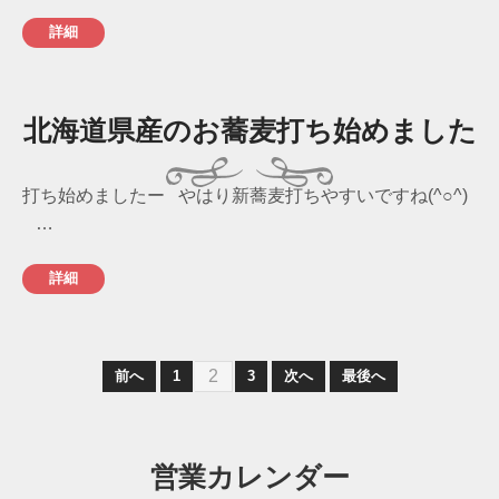
詳細
北海道県産のお蕎麦打ち始めました
打ち始めましたー やはり新蕎麦打ちやすいですね(^○^)
…
詳細
2
前へ
1
3
次へ
最後へ
営業カレンダー